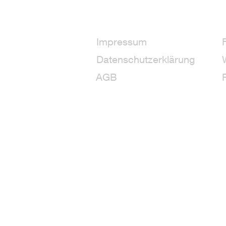
Impressum
Datenschutzerklärung
AGB
+3
+2
10 g Fiber Reactive Dye - 157 Celad
3,18€
Inhalt in Gramm: 10 g
379,00 Euro
/ Preis pro Kilo
Excl.
shipping
Delivery time
Shipping: 9–11 days