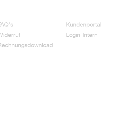
FAQ's
Kundenportal
Widerruf
Login-Intern
Rechnungsdownload
on (T)