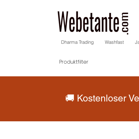
Dharma Trading
Washfast
J
Produktfilter
🚚 Kostenloser Ve