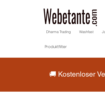
Dharma Trading
Washfast
J
Produktfilter
🚚 Kostenloser Ve