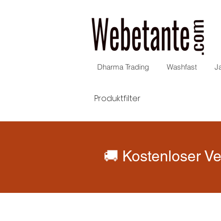
Dharma Trading
Washfast
J
Produktfilter
🚚 Kostenloser Ve