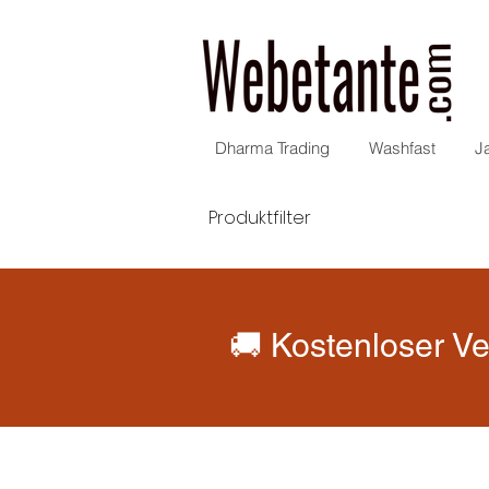
Dharma Trading
Washfast
J
Produktfilter
🚚 Kostenloser Ve