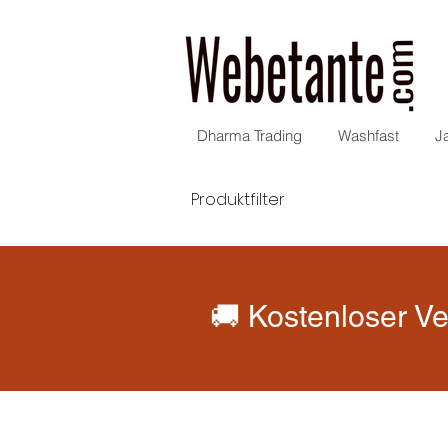
Dharma Trading
Washfast
J
Produktfilter
🚚 Kostenloser Ve