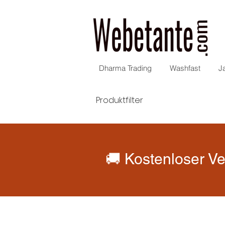
Dharma Trading
Washfast
J
Produktfilter
🚚 Kostenloser Ve