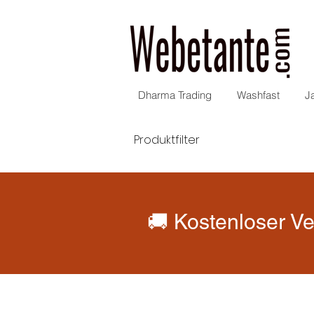
Dharma Trading
Washfast
J
Produktfilter
🚚 Kostenloser Ve