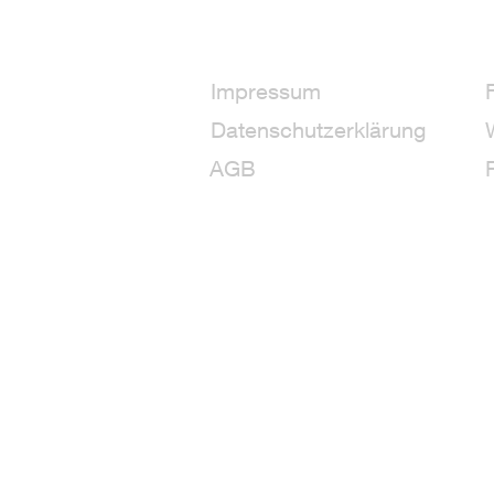
Impressum
Datenschutzerklärung
AGB
+3
+2
Fiber Reactive Dye - 146 Kingfisher
7,97€
Inhalt in Gramm: 50 g
189,80 Euro
/ Preis pro Kilo
Excl.
shipping
Delivery time
Shipping: 9–11 days