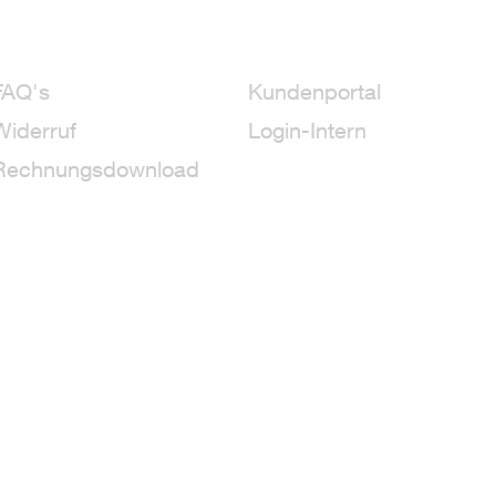
FAQ's
Kundenportal
Widerruf
Login-Intern
Rechnungsdownload
 Blue* 50 g