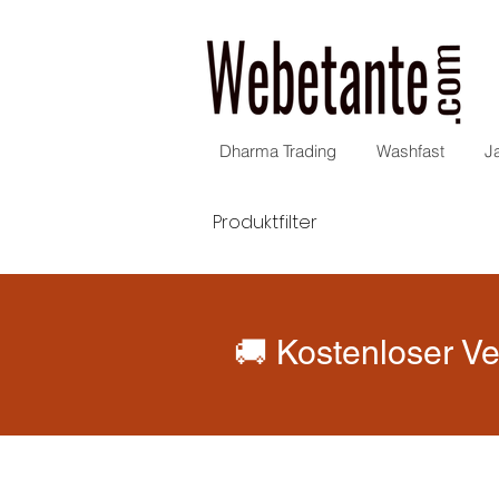
Dharma Trading
Washfast
J
Produktfilter
🚚 Kostenloser Ve