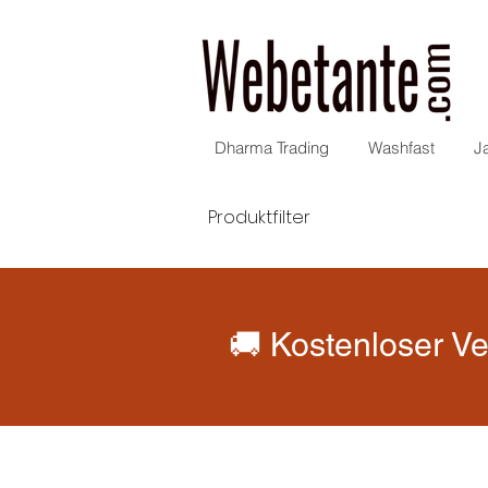
Dharma Trading
Washfast
J
Produktfilter
🚚 Kostenloser Ve