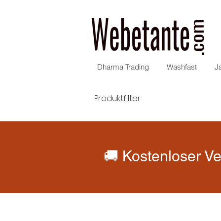
Dharma Trading
Washfast
J
Produktfilter
🚚 Kostenloser Ve