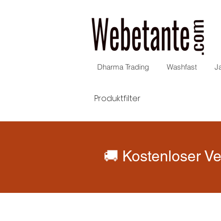
Dharma Trading
Washfast
J
Produktfilter
🚚 Kostenloser Ve