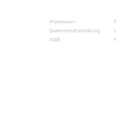
Impressum
Datenschutzerklärung
AGB
+3
+2
226 g / 8 oz Fiber Reactive Dye - 1
24,36€
Inhalt in Gramm: 226 g
128,27 Euro
/ Preis pro Kilo
Excl.
shipping
Delivery time
Shipping: 9–11 days