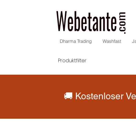
Dharma Trading
Washfast
J
Produktfilter
🚚 Kostenloser Ve