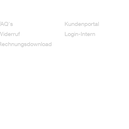
FAQ's
Kundenportal
Widerruf
Login-Intern
Rechnungsdownload
59 Hydrangea