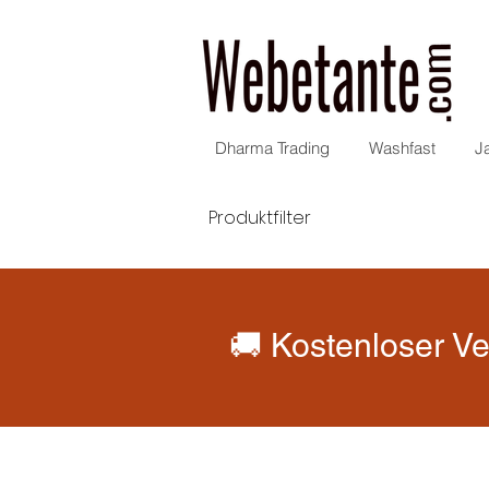
Dharma Trading
Washfast
J
Produktfilter
🚚 Kostenloser Ve