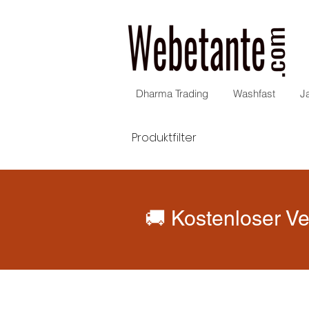
Dharma Trading
Washfast
J
Produktfilter
🚚 Kostenloser Ve